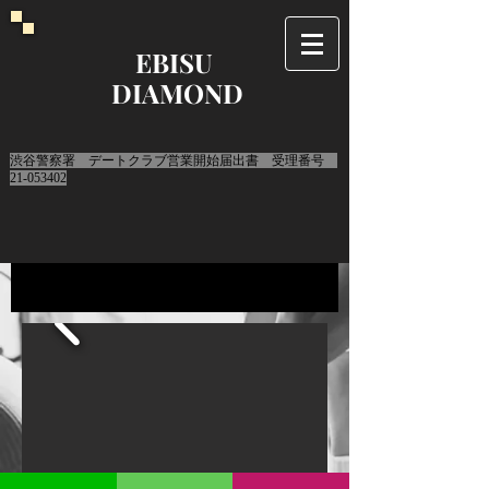
EBISU
DIAMOND
​渋谷警察署 デートクラブ営業開始届出書 受理番号
21-053402