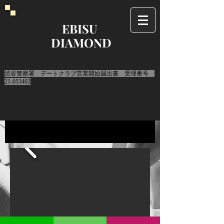
EBISU
DIAMOND
​渋谷警察署 デートクラブ営業開始届出書 受理番号
21-053402