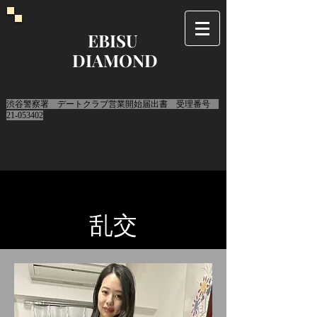
EBISU
DIAMOND
​渋谷警察署 デートクラブ営業開始届出書 受理番号
21-053402
​乱交