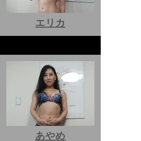
エリカ
​あやめ